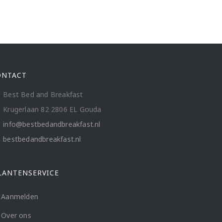
ONTACT
Best Bed and Breakfast
Krugerlaan 82 2806 EL Gouda
info@bestbedandbreakfast.nl
bestbedandbreakfast.nl
LANTENSERVICE
Aanmelden
Over ons