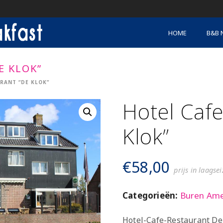
HOME
B&B 
E KLOK”
RANT “DE KLOK”
Hotel Cafe
Klok”
€
58,00
prijs in laagse
Categorieën:
Buren Am
Hotel-Cafe-Restaurant De 