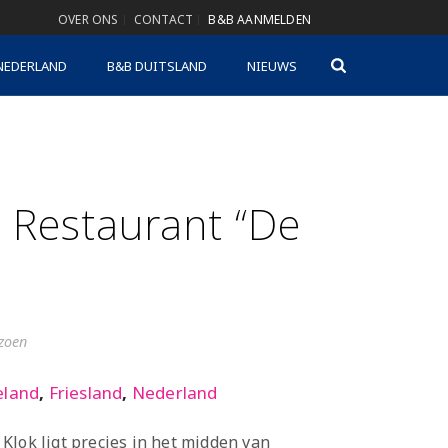
OVER ONS
CONTACT
B&B AANMELDEN
NEDERLAND
B&B DUITSLAND
NIEUWS
 Restaurant “De
izoen
eland
,
Friesland
,
Nederland
Klok ligt precies in het midden van