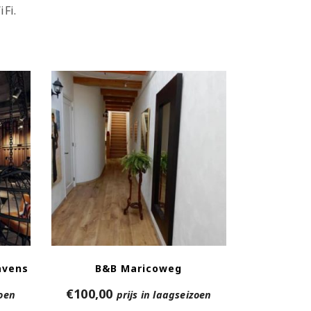
Fi.
avens
B&B Maricoweg
€
100,00
zoen
prijs in laagseizoen