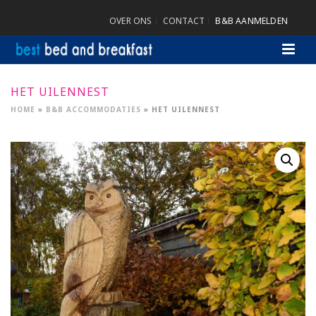
OVER ONS
CONTACT
B&B AANMELDEN
HET UILENNEST
HOME
»
B&B ACCOMMODATIES
»
HET UILENNEST