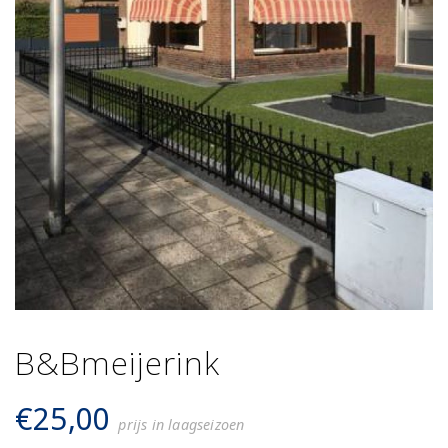
B&Bmeijerink
€
25,00
prijs in laagseizoen