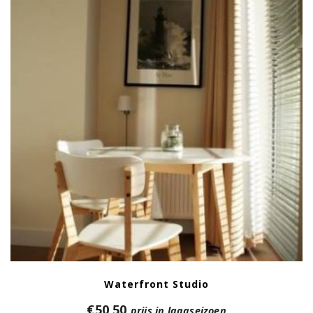
Waterfront Studio
€
50,50
prijs in laagseizoen