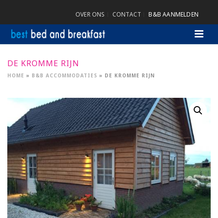
OVER ONS
CONTACT
B&B AANMELDEN
DE KROMME RIJN
HOME
»
B&B ACCOMMODATIES
»
DE KROMME RIJN