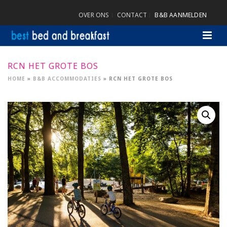
OVER ONS
CONTACT
B&B AANMELDEN
RCN HET GROTE BOS
HOME
»
B&B ACCOMMODATIES
»
RCN HET GROTE BOS