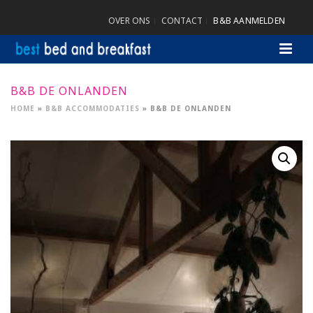
OVER ONS
CONTACT
B&B AANMELDEN
B&B DE ONLANDEN
HOME
»
B&B ACCOMMODATIES
»
B&B DE ONLANDEN