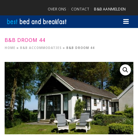
OVER ONS
CONTACT
B&B AANMELDEN
B&B DROOM 44
HOME
»
B&B ACCOMMODATIES
»
B&B DROOM 44