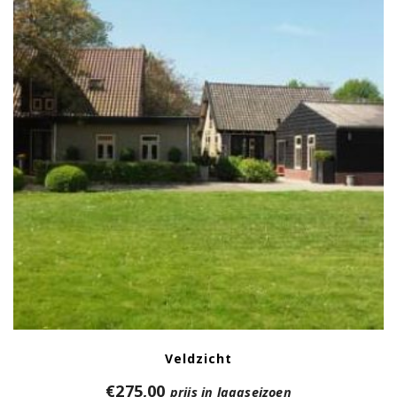
Veldzicht
€
275,00
prijs in laagseizoen