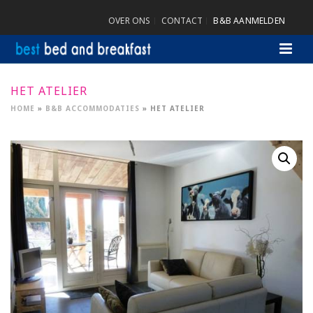
OVER ONS
CONTACT
B&B AANMELDEN
HET ATELIER
HOME
»
B&B ACCOMMODATIES
»
HET ATELIER