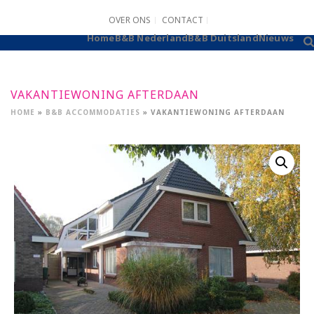
OVER ONS
CONTACT
B&B AANMELDEN
Home
B&B Nederland
B&B Duitsland
Nieuws
VAKANTIEWONING AFTERDAAN
HOME
»
B&B ACCOMMODATIES
»
VAKANTIEWONING AFTERDAAN