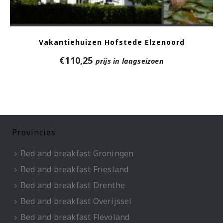
Vakantiehuizen Hofstede Elzenoord
€
110,25
prijs in laagseizoen
Provincies
Bed and breakfast Groningen
Bed and breakfast Friesland
Bed and breakfast Drenthe
Bed and breakfast Overijssel
Bed and breakfast Flevoland