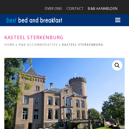
OVER ONS
CONTACT
B&B AANMELDEN
KASTEEL STERKENBURG
HOME
»
B&B ACCOMMODATIES
»
KASTEEL STERKENBURG