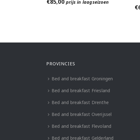
€
85,00
prijs in laagseizoen
€
PROVINCIES
Bed and breakfast Groningen
Bed and breakfast Friesland
Bed and breakfast Drenthe
Bed and breakfast Overijssel
Bed and breakfast Flevoland
Bed and breakfast Gelderland