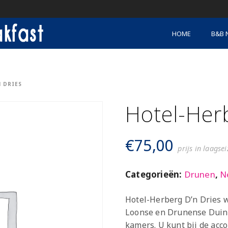
HOME
B&B 
 DRIES
Hotel-Her
€
75,00
prijs in laagse
Categorieën:
Drunen
,
N
Hotel-Herberg D’n Dries 
Loonse en Drunense Duine
kamers. U kunt bij de acco