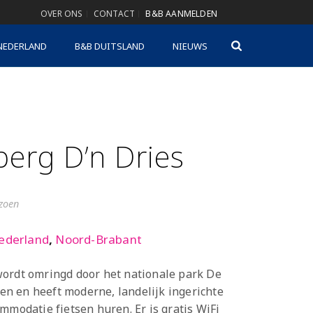
OVER ONS
CONTACT
B&B AANMELDEN
NEDERLAND
B&B DUITSLAND
NIEUWS
berg D’n Dries
izoen
ederland
,
Noord-Brabant
wordt omringd door het nationale park De
n en heeft moderne, landelijk ingerichte
mmodatie fietsen huren. Er is gratis WiFi