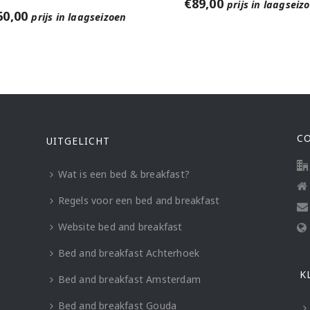
€
89,00
prijs in laagseiz
60,00
prijs in laagseizoen
C
UITGELICHT
Wat is een bed & breakfast?
Regels voor een bed and breakfast
Website bed and breakfast
Bed and breakfast Achterhoek
K
Bed and breakfast Amsterdam
Bed and breakfast Gouda