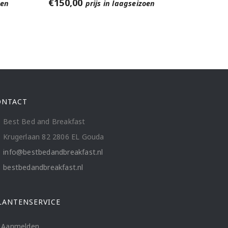
€
150,00
oen
prijs in laagseizoen
ONTACT
Best Bed and Breakfast
Krugerlaan 82 2806 EL Gouda
info@bestbedandbreakfast.nl
bestbedandbreakfast.nl
LANTENSERVICE
Aanmelden