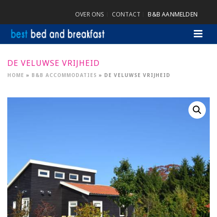
OVER ONS
CONTACT
B&B AANMELDEN
DE VELUWSE VRIJHEID
HOME
»
B&B ACCOMMODATIES
»
DE VELUWSE VRIJHEID