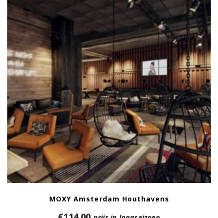
MOXY Amsterdam Houthavens
€
114,00
prijs in laagseizoen