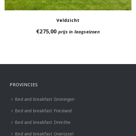
Veldzicht
€
275,00
prijs in laagseizoen
PROVINCIES
Bed and breakfast Groningen
Bed and breakfast Friesland
Bed and breakfast Drenthe
Bed and breakfast Overijssel