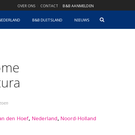
OVER ONS
CONTACT
B&B AANMELDEN
NEDERLAND
B&B DUITSLAND
NIEUWS
ome
tura
izoen
n den Hoef
,
Nederland
,
Noord-Holland