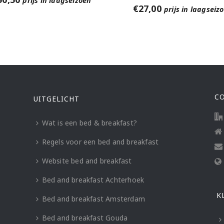
prijs in laagseizoen
€
27,00
prijs in laagseiz
C
UITGELICHT
Wat is een bed & breakfast?
Regels voor een bed and breakfast
Website bed and breakfast
Bed and breakfast Achterhoek
K
Bed and breakfast Amsterdam
Bed and breakfast Gouda