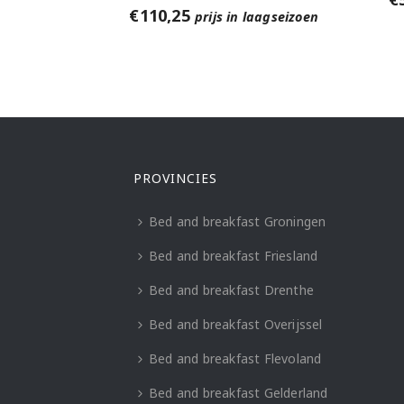
€
110,25
prijs in laagseizoen
PROVINCIES
Bed and breakfast Groningen
Bed and breakfast Friesland
Bed and breakfast Drenthe
Bed and breakfast Overijssel
Bed and breakfast Flevoland
Bed and breakfast Gelderland