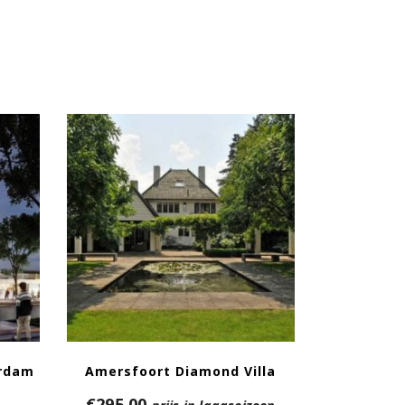
rdam
Amersfoort Diamond Villa
€
295,00