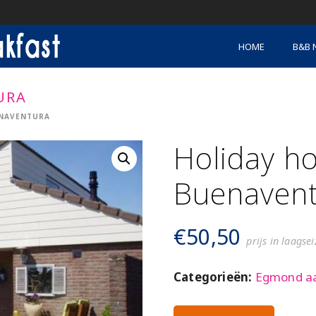
HOME
B&B 
URA
ENAVENTURA
Holiday h
Buenaven
€
50,50
prijs in laagse
Categorieën:
Egmond aa