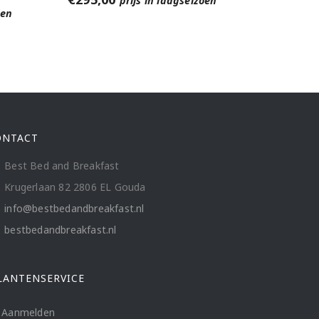
prijs in laagseizoen
oen
ONTACT
Best Bed and Breakfast
Krugerlaan 82 2806 EL Gouda
info@bestbedandbreakfast.nl
bestbedandbreakfast.nl
LANTENSERVICE
Aanmelden