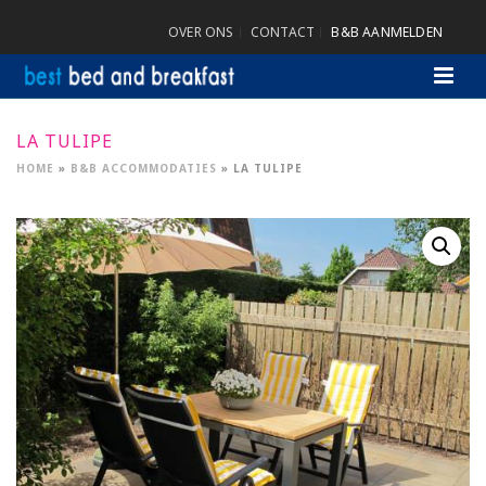
OVER ONS
CONTACT
B&B AANMELDEN
LA TULIPE
HOME
»
B&B ACCOMMODATIES
»
LA TULIPE