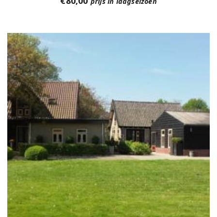
€
80,00
prijs in laagseizoen