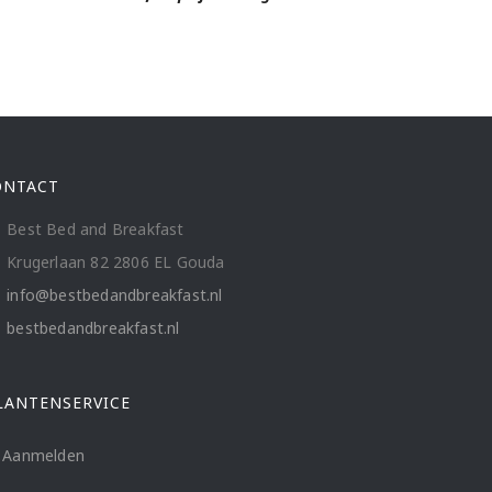
ONTACT
Best Bed and Breakfast
Krugerlaan 82 2806 EL Gouda
info@bestbedandbreakfast.nl
bestbedandbreakfast.nl
LANTENSERVICE
Aanmelden