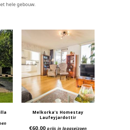
het hele gebouw.
lla
Melkorka’s Homestay
Laufeyjardottir
zoen
€
60,00
prijs in laagseizoen