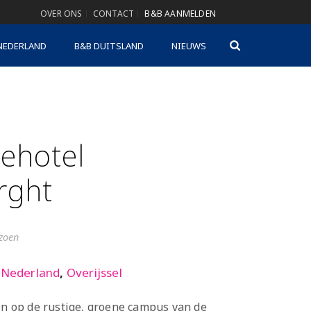
OVER ONS
CONTACT
B&B AANMELDEN
NEDERLAND
B&B DUITSLAND
NIEUWS
iehotel
rght
izoen
,
Nederland
,
Overijssel
gen op de rustige, groene campus van de