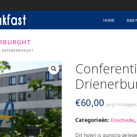
HOME
B&B 
ERBURGHT
L DRIENERBURGHT
Conferent
Drienerbu
€
60,00
prijs in laagse
Categorieën:
Enschede
Dit hotel is gunstig gele