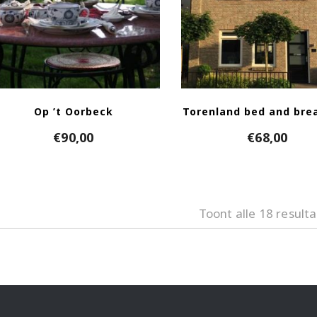
Op ’t Oorbeck
Torenland bed and bre
€
90,00
€
68,00
Toont alle 18 result