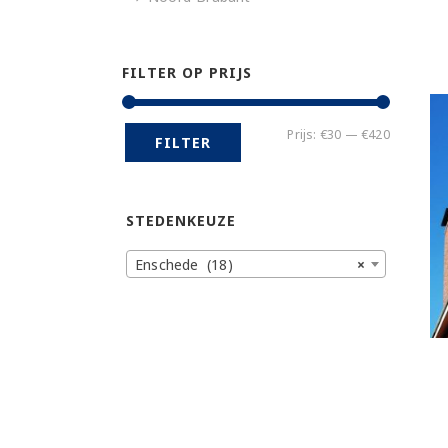
FILTER OP PRIJS
Min.
Max.
Prijs:
€30
—
€420
FILTER
prijs
prijs
STEDENKEUZE
Enschede (18)
×