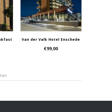
akfast
Van der Valk Hotel Enschede
€
99,00
aten