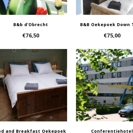
B&b d’Obrecht
B&B Oekepoek Down 
€
76,50
€
75,00
ed and Breakfast Oekepoek
Conferentiehote