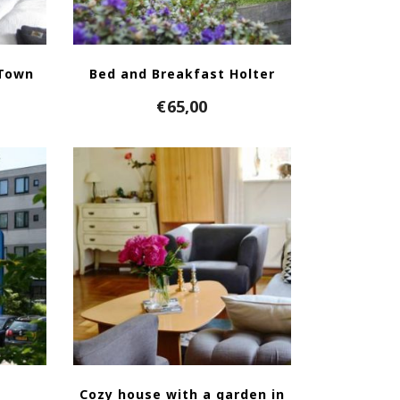
Town
Bed and Breakfast Holter
€
65,00
l
Cozy house with a garden in