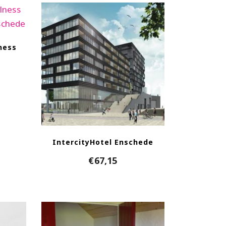
ness
t
IntercityHotel Enschede
€
67,15