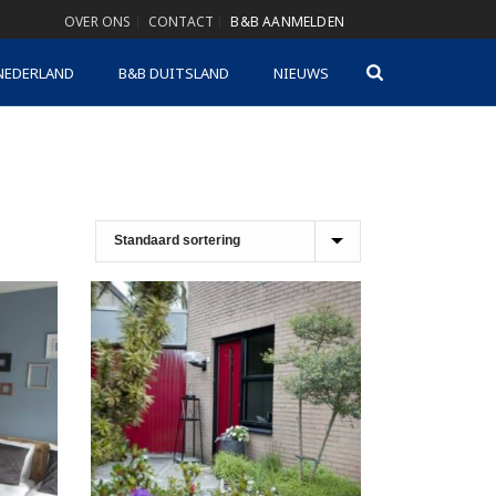
OVER ONS
CONTACT
B&B AANMELDEN
NEDERLAND
B&B DUITSLAND
NIEUWS