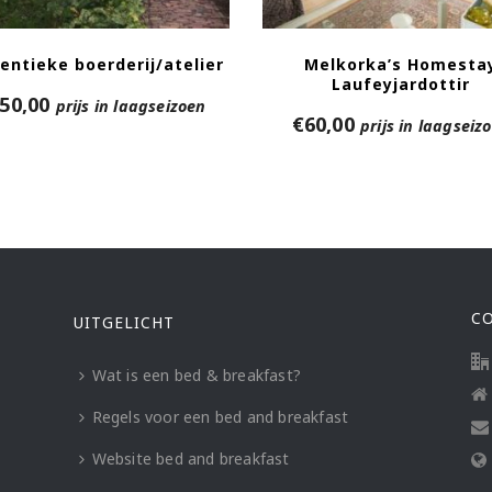
entieke boerderij/atelier
Melkorka’s Homesta
Laufeyjardottir
50,00
prijs in laagseizoen
€
60,00
prijs in laagseiz
C
UITGELICHT
Wat is een bed & breakfast?
Regels voor een bed and breakfast
Website bed and breakfast