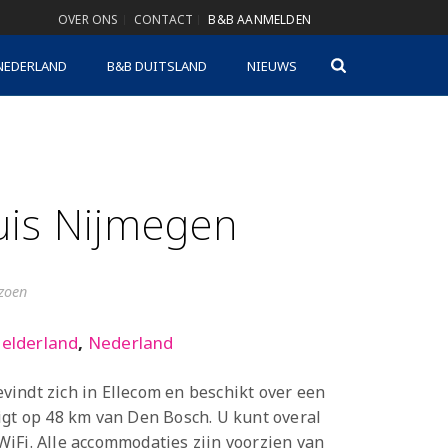
OVER ONS
CONTACT
B&B AANMELDEN
NEDERLAND
B&B DUITSLAND
NIEUWS
uis Nijmegen
izoen
elderland
,
Nederland
indt zich in Ellecom en beschikt over een
igt op 48 km van Den Bosch. U kunt overal
iFi. Alle accommodaties zijn voorzien van