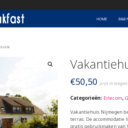
HOME
B&B 
MEGEN
Vakantieh
€
50,50
prijs in laagse
Categorieën:
Erlecom
,
G
Vakantiehuis Nijmegen bev
terras. De accommodatie l
gratis gebruikmaken van W