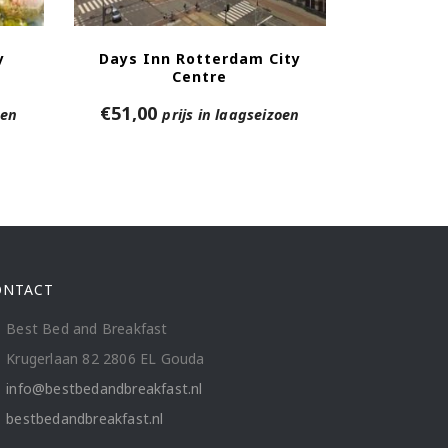
y
Days Inn Rotterdam City
Centre
€
51,00
oen
prijs in laagseizoen
ONTACT
Best Bed and Breakfast
Krugerlaan 82 2806 EL Gouda
info@bestbedandbreakfast.nl
bestbedandbreakfast.nl