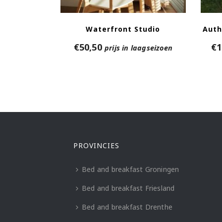
Waterfront Studio
Auth
€
50,50
€
1
prijs in laagseizoen
PROVINCIES
Bed and breakfast Groningen
Bed and breakfast Friesland
Bed and breakfast Drenthe