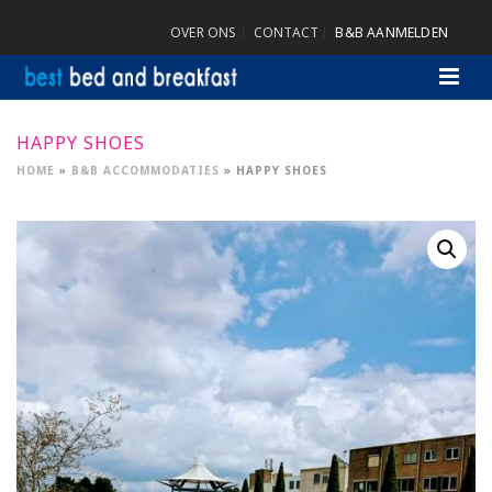
OVER ONS
CONTACT
B&B AANMELDEN
HAPPY SHOES
HOME
»
B&B ACCOMMODATIES
»
HAPPY SHOES