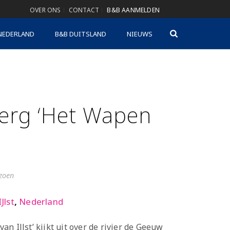
OVER ONS
CONTACT
B&B AANMELDEN
NEDERLAND
B&B DUITSLAND
NIEUWS
erg ‘Het Wapen
izoen
IJlst
,
Nederland
n IJlst’ kijkt uit over de rivier de Geeuw