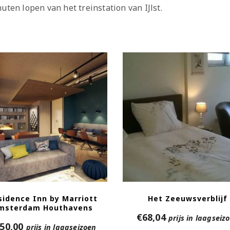
uten lopen van het treinstation van IJlst.
sidence Inn by Marriott
Het Zeeuwsverblijf
msterdam Houthavens
€
68,04
prijs in laagseiz
50,00
prijs in laagseizoen