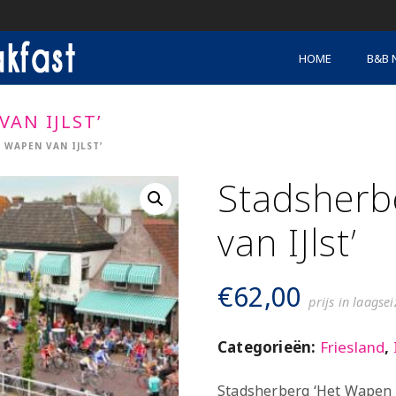
HOME
B&B 
AN IJLST’
 WAPEN VAN IJLST’
Stadsherb
van IJlst’
€
62,00
prijs in laagse
Categorieën:
Friesland
,
Stadsherberg ‘Het Wapen va