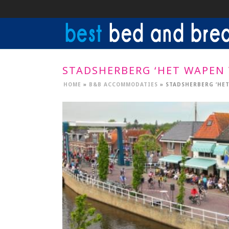
STADSHERBERG ‘HET WAPEN V
HOME
»
B&B ACCOMMODATIES
»
STADSHERBERG ‘HET