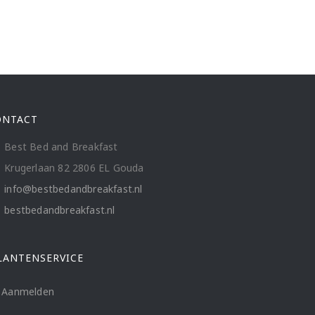
ONTACT
Best Bed and Breakfast
Krugerlaan 82 2806 EL Gouda
info@bestbedandbreakfast.nl
bestbedandbreakfast.nl
LANTENSERVICE
Aanmelden