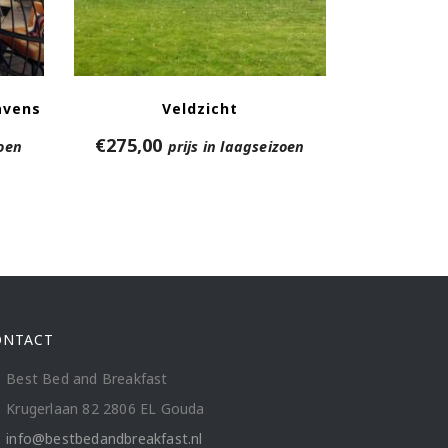
avens
Veldzicht
€
275,00
zoen
prijs in laagseizoen
ONTACT
Best Bed and Breakfast
Krugerlaan 82 2806 EL Gouda
info@bestbedandbreakfast.nl