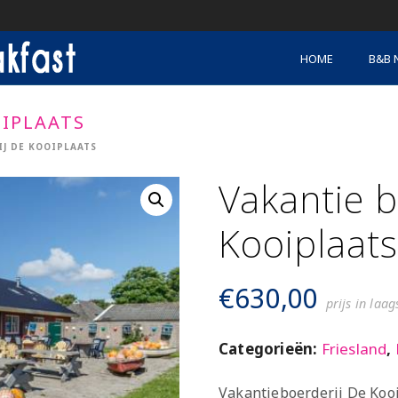
HOME
B&B 
OIPLAATS
J DE KOOIPLAATS
Vakantie b
Kooiplaats
€
630,00
prijs in laa
Categorieën:
Friesland
,
Vakantieboerderij De Kooi