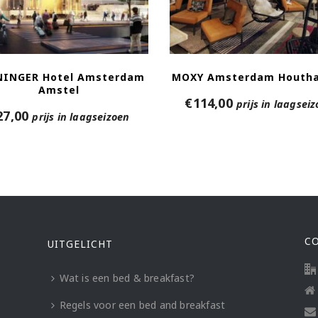
NINGER Hotel Amsterdam
MOXY Amsterdam Houth
Amstel
€
114,00
prijs in laagsei
27,00
prijs in laagseizoen
C
UITGELICHT
Wat is een bed & breakfast?
Regels voor een bed and breakfast