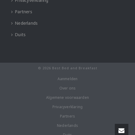
Privacyverklaring
Partners
Nederlands
Duits
© 2026 Best Bed and Breakfast
Aanmelden
Over ons
Algemene voorwaarden
Privacyverklaring
Partners
Nederlands
Duits