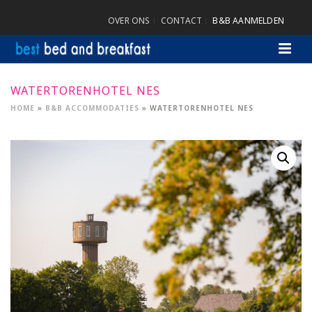
OVER ONS
CONTACT
B&B AANMELDEN
WATERTORENHOTEL NES
HOME
»
B&B ACCOMMODATIES
»
WATERTORENHOTEL NES