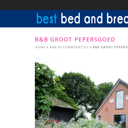
B&B GROOT PEPERSGOED
HOME
»
B&B ACCOMMODATIES
»
B&B GROOT PEPERS