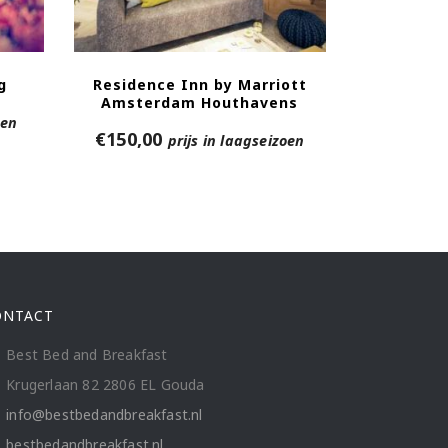
g
Residence Inn by Marriott
Amsterdam Houthavens
oen
€
150,00
prijs in laagseizoen
ONTACT
Best Bed and Breakfast
Krugerlaan 82 2806 EL Gouda
info@bestbedandbreakfast.nl
bestbedandbreakfast.nl