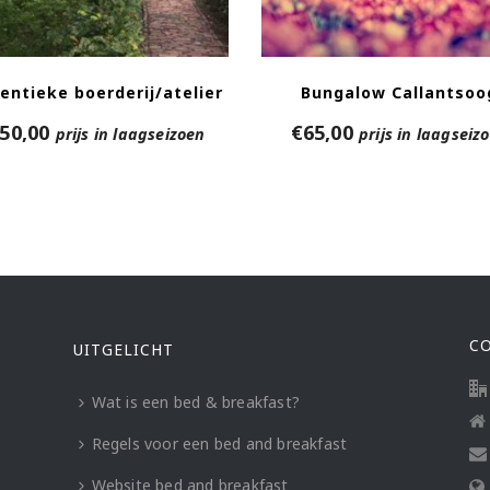
entieke boerderij/atelier
Bungalow Callantsoo
50,00
€
65,00
prijs in laagseizoen
prijs in laagseiz
C
UITGELICHT
Wat is een bed & breakfast?
Regels voor een bed and breakfast
Website bed and breakfast