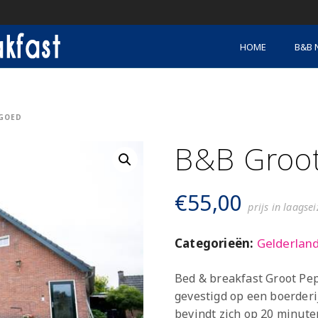
HOME
B&B 
GOED
B&B Groo
€
55,00
prijs in laagse
Categorieën:
Gelderlan
Bed & breakfast Groot Pep
gevestigd op een boerderij
bevindt zich op 20 minute