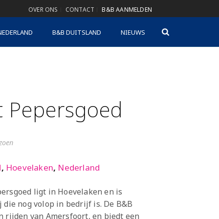
OVER ONS
CONTACT
B&B AANMELDEN
NEDERLAND
B&B DUITSLAND
NIEUWS
t Pepersgoed
izoen
d
,
Hoevelaken
,
Nederland
ersgoed ligt in Hoevelaken en is
 die nog volop in bedrijf is. De B&B
n rijden van Amersfoort, en biedt een