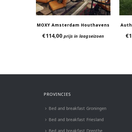
MOXY Amsterdam Houthavens
Auth
€
114,00
€
1
prijs in laagseizoen
PROVINCIES
Bed and breakfast Groningen
Bed and breakfast Friesland
Bed and breakfast Drenthe