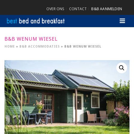
OVER ONS
CONTACT
B&B AANMELDEN
B&B WENUM WIESEL
HOME
»
B&B ACCOMMODATIES
»
B&B WENUM WIESEL