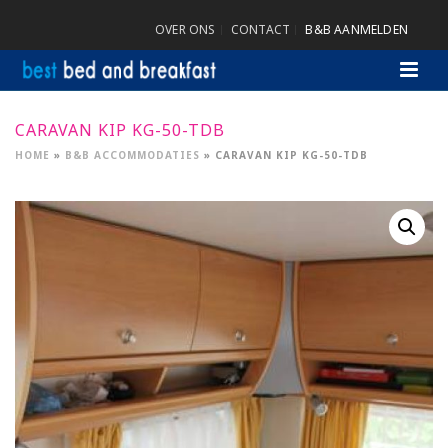
OVER ONS
CONTACT
B&B AANMELDEN
CARAVAN KIP KG-50-TDB
HOME
»
B&B ACCOMMODATIES
»
CARAVAN KIP KG-50-TDB