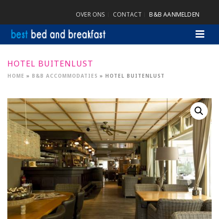
OVER ONS
CONTACT
B&B AANMELDEN
HOTEL BUITENLUST
HOME
»
B&B ACCOMMODATIES
»
HOTEL BUITENLUST