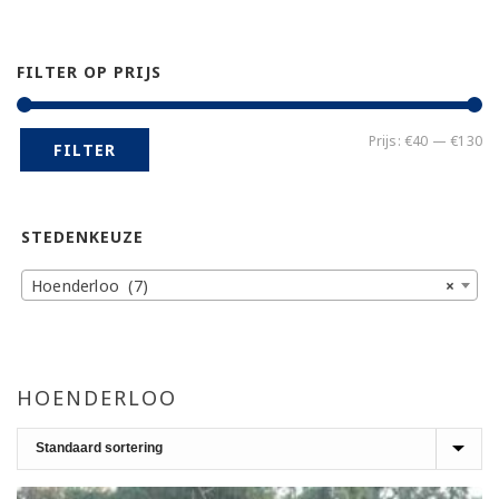
FILTER OP PRIJS
Mi
Ma
Prijs:
€40
—
€130
FILTER
pr
pr
STEDENKEUZE
Hoenderloo (7)
×
HOENDERLOO