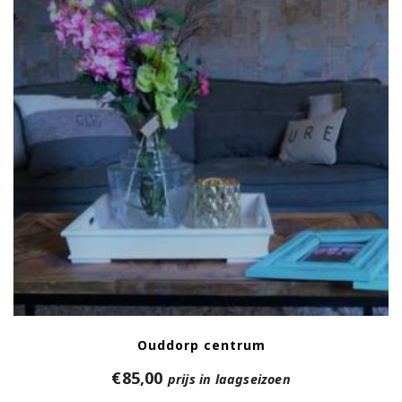
Ouddorp centrum
€
85,00
prijs in laagseizoen