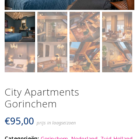
City Apartments
Gorinchem
€
95,00
prijs in laagseizoen
Categorieën:
Gorinchem
,
Nederland
,
Zuid-Holland