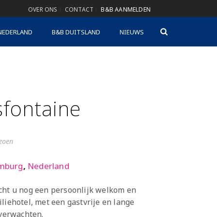
OVER ONS
CONTACT
B&B AANMELDEN
NEDERLAND
B&B DUITSLAND
NIEUWS
sfontaine
izoen
mburg
,
Nederland
cht u nog een persoonlijk welkom en
liehotel, met een gastvrije en lange
 verwachten.