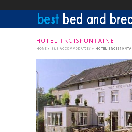
HOTEL TROISFONTAINE
HOME
»
B&B ACCOMMODATIES
»
HOTEL TROISFONTA