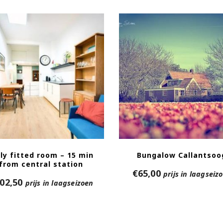
lly fitted room – 15 min
Bungalow Callantsoo
from central station
€
65,00
prijs in laagseiz
02,50
prijs in laagseizoen