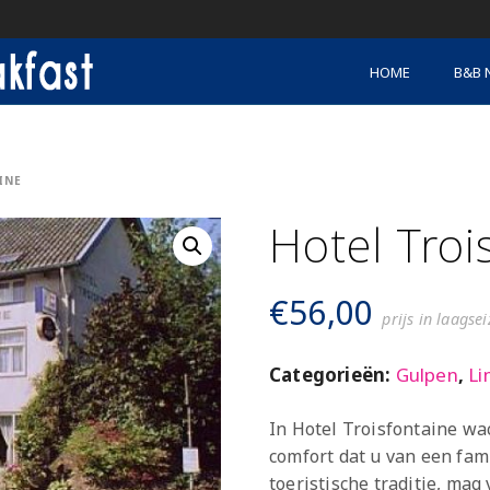
HOME
B&B 
INE
Hotel Troi
€
56,00
prijs in laagse
Categorieën:
Gulpen
,
Li
In Hotel Troisfontaine wa
comfort dat u van een fami
toeristische traditie, mag