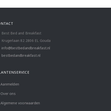
ONTACT
Best Bed and Breakfast
Krugerlaan 82 2806 EL Gouda
info@bestbedandbreakfast.nl
bestbedandbreakfast.nl
LANTENSERVICE
Aanmelden
Over ons
Algemene voorwaarden