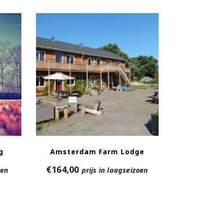
g
Amsterdam Farm Lodge
€
164,00
oen
prijs in laagseizoen