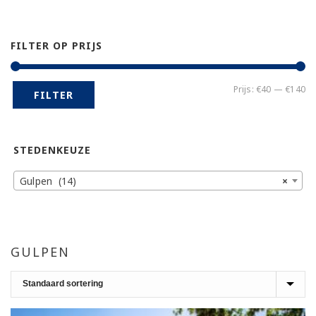
FILTER OP PRIJS
Mi
Ma
Prijs:
€40
—
€140
FILTER
pr
pr
STEDENKEUZE
Gulpen (14)
×
GULPEN