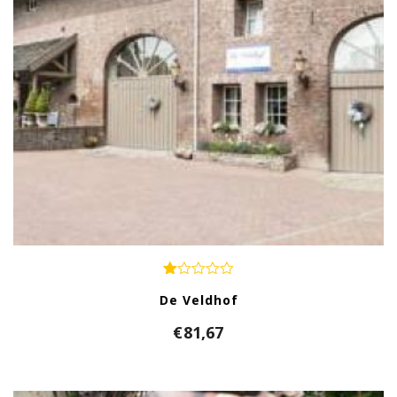
De Veldhof
€
81,67