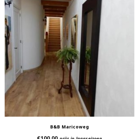
B&B Maricoweg
€
100,00
prijs in laagseizoen