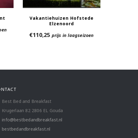
nt
Vakantiehuizen Hofstede
Elzenoord
zoen
€
110,25
prijs in laagseizoen
ONTACT
Best Bed and Breakfast
Krugerlaan 82 2806 EL Gouda
info@bestbedandbreakfast.nl
bestbedandbreakfast.nl