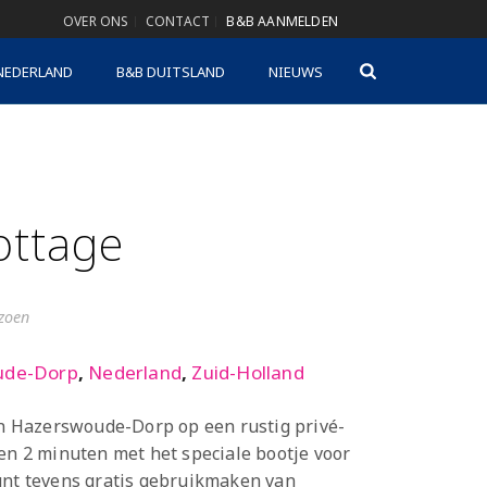
OVER ONS
CONTACT
B&B AANMELDEN
NEDERLAND
B&B DUITSLAND
NIEUWS
ottage
izoen
ude-Dorp
,
Nederland
,
Zuid-Holland
 in Hazerswoude-Dorp op een rustig privé-
een 2 minuten met het speciale bootje voor
unt tevens gratis gebruikmaken van