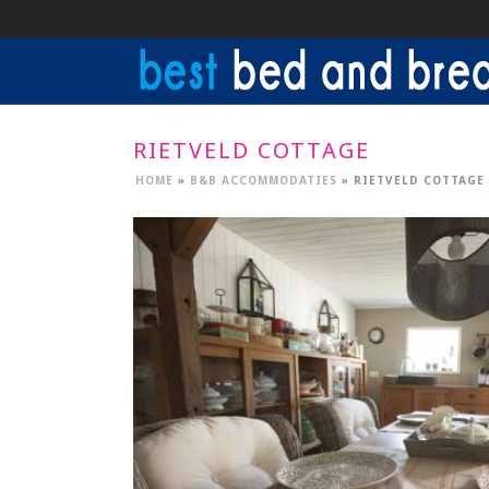
RIETVELD COTTAGE
HOME
»
B&B ACCOMMODATIES
»
RIETVELD COTTAGE