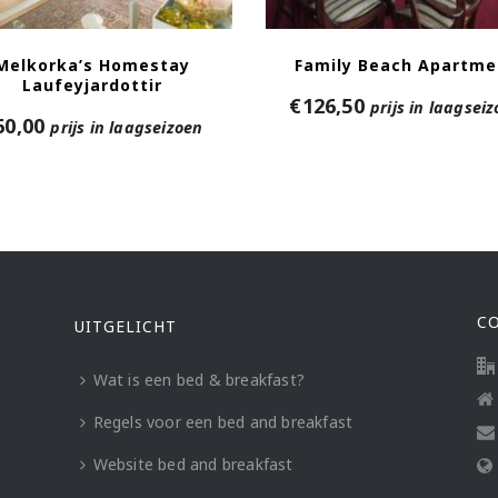
Melkorka’s Homestay
Family Beach Apartme
Laufeyjardottir
€
126,50
prijs in laagsei
60,00
prijs in laagseizoen
C
UITGELICHT
Wat is een bed & breakfast?
Regels voor een bed and breakfast
Website bed and breakfast