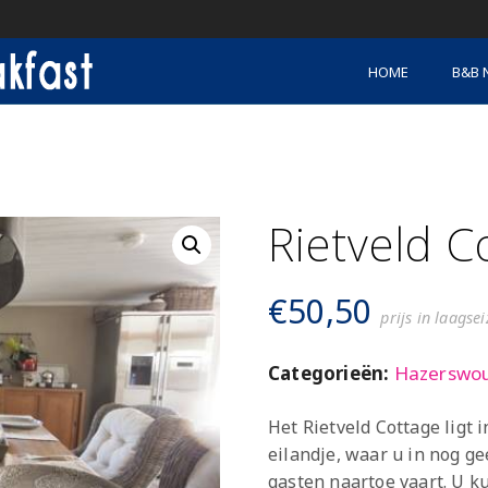
HOME
B&B 
Rietveld C
€
50,50
prijs in laagse
Categorieën:
Hazerswo
Het Rietveld Cottage ligt
eilandje, waar u in nog g
gasten naartoe vaart. U k