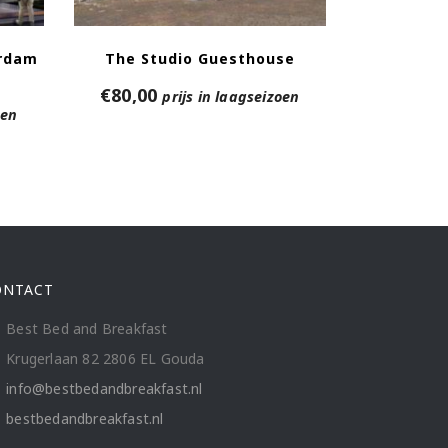
rdam
The Studio Guesthouse
€
80,00
prijs in laagseizoen
oen
ONTACT
Best Bed and Breakfast
Krugerlaan 82 2806 EL Gouda
info@bestbedandbreakfast.nl
bestbedandbreakfast.nl