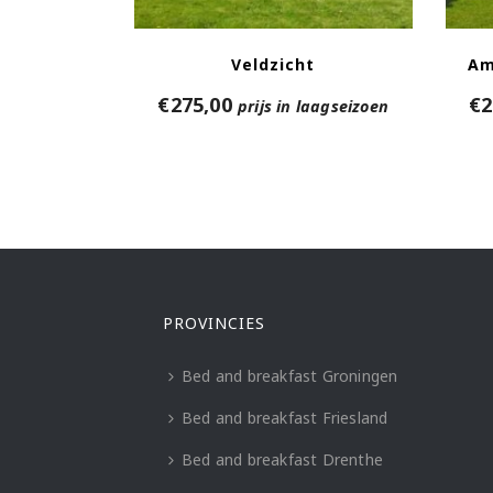
Veldzicht
Am
€
275,00
€
2
prijs in laagseizoen
PROVINCIES
Bed and breakfast Groningen
Bed and breakfast Friesland
Bed and breakfast Drenthe