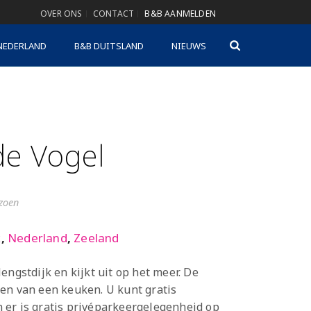
OVER ONS
CONTACT
B&B AANMELDEN
NEDERLAND
B&B DUITSLAND
NIEUWS
e Vogel
izoen
k
,
Nederland
,
Zeeland
engstdijk en kijkt uit op het meer. De
en van een keuken. U kunt gratis
 er is gratis privéparkeergelegenheid op