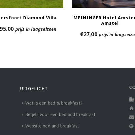
ersfoort Diamond Villa
MEININGER Hotel Amste
Amstel
95,00
prijs in laagseizoen
€
27,00
prijs in laagseiz
C
UITGELICHT
Wat is een bed & breakfast?
Regels voor een bed and breakfast
Website bed and breakfast