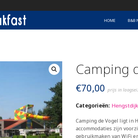
HOME
B&B 
Camping d
€
70,00
prijs in laagse
Categorieën:
Hengstdij
Camping de Vogel ligt in H
accommodaties zijn voorzi
gebruikmaken van WiFi en