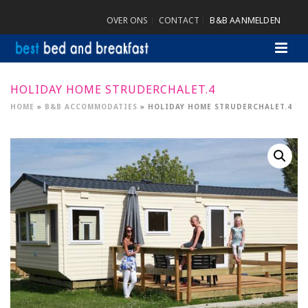
OVER ONS
CONTACT
B&B AANMELDEN
HOLIDAY HOME STRUDERCHALET.4
HOME
»
B&B ACCOMMODATIES
»
HOLIDAY HOME STRUDERCHALET.4