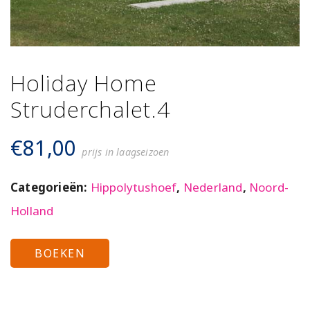
Holiday Home
Struderchalet.4
€
81,00
prijs in laagseizoen
Categorieën:
Hippolytushoef
,
Nederland
,
Noord-
Holland
BOEKEN