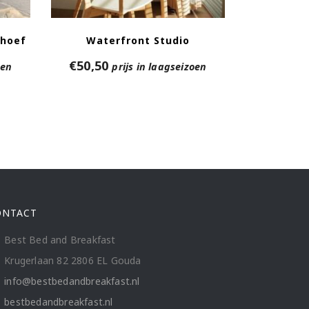
dhoef
Waterfront Studio
€
50,50
oen
prijs in laagseizoen
ONTACT
Best Bed and Breakfast
Krugerlaan 82 2806 EL Gouda
info@bestbedandbreakfast.nl
bestbedandbreakfast.nl