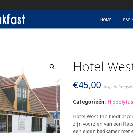
HOME
B&B 
Hotel Wes
€
45,00
prijs in laagse
Categorieën:
Hippolytu
Hotel West Inn biedt acc
zijn voorzien van een fla
een eigen badkamer met ee