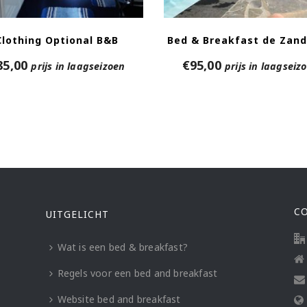
Clothing Optional B&B
Bed & Breakfast de Zan
85,00
€
95,00
prijs in laagseizoen
prijs in laagseiz
C
UITGELICHT
Wat is een bed & breakfast?
Regels voor een bed and breakfast
Website bed and breakfast