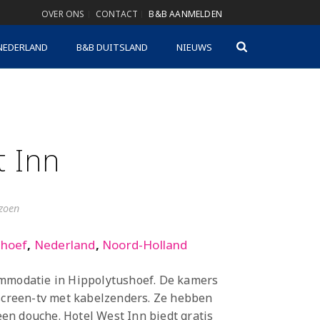
OVER ONS
CONTACT
B&B AANMELDEN
NEDERLAND
B&B DUITSLAND
NIEUWS
t Inn
izoen
shoef
,
Nederland
,
Noord-Holland
ommodatie in Hippolytushoef. De kamers
tscreen-tv met kabelzenders. Ze hebben
n douche. Hotel West Inn biedt gratis