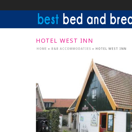
HOTEL WEST INN
HOME
»
B&B ACCOMMODATIES
»
HOTEL WEST INN