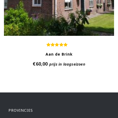
Aan de Brink
€
60,00
prijs in laagseizoen
PROVINCIES