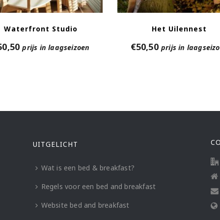
Waterfront Studio
Het Uilennest
50,50
€
50,50
prijs in laagseizoen
prijs in laagseiz
C
UITGELICHT
Wat is een bed & breakfast?
Regels voor een bed and breakfast
Website bed and breakfast