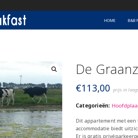
HOME
B&B 
De Graanz
€
113,00
prijs in laa
Categorieën:
Hoofdplaa
Dit appartement met een te
accommodatie biedt uitzic
Er is gratis privéparkeer