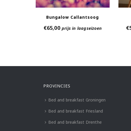
Bungalow Callantsoog
€
65,00
€
prijs in laagseizoen
PROVINCIES
Bed and breakfast Groningen
Bed and breakfast Friesland
Bed and breakfast Drenthe