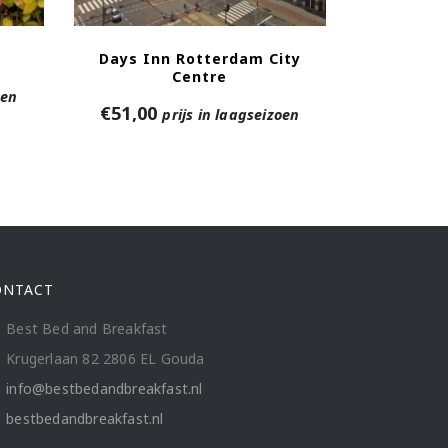
Days Inn Rotterdam City
Centre
oen
€
51,00
prijs in laagseizoen
ONTACT
Best Bed and Breakfast
Krugerlaan 82 2806 EL Gouda
info@bestbedandbreakfast.nl
bestbedandbreakfast.nl