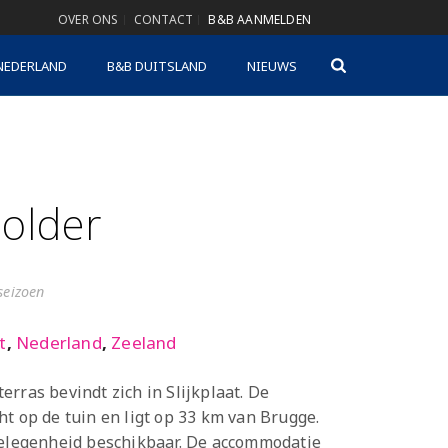
OVER ONS
CONTACT
B&B AANMELDEN
NEDERLAND
B&B DUITSLAND
NIEUWS
older
gseizoen
t
,
Nederland
,
Zeeland
rras bevindt zich in Slijkplaat. De
ht op de tuin en ligt op 33 km van Brugge.
gelegenheid beschikbaar. De accommodatie