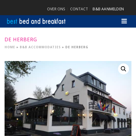
OVER ONS
CONTACT
B&B AANMELDEN
DE HERBERG
HOME
»
B&B ACCOMMODATIES
»
DE HERBERG