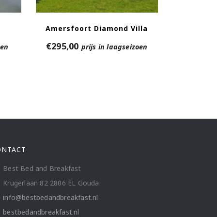
Amersfoort Diamond Villa
€
295,00
oen
prijs in laagseizoen
ONTACT
Best Bed and Breakfast
Krugerlaan 82 2806 EL Gouda
info@bestbedandbreakfast.nl
bestbedandbreakfast.nl