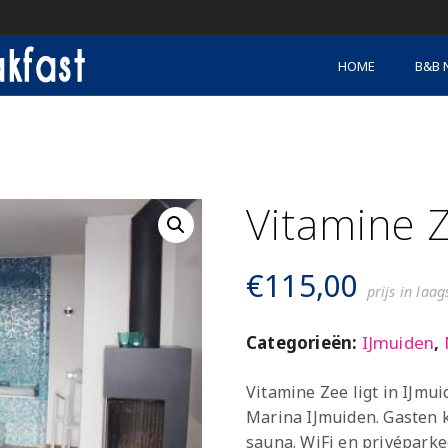
HOME
B&B 
Vitamine 
€
115,00
prijs in laa
Categorieën:
IJmuiden
,
Vitamine Zee ligt in IJmu
Marina IJmuiden. Gasten 
sauna. WiFi en privéparke