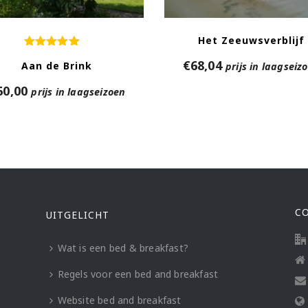
Het Zeeuwsverblijf
€
68,04
Aan de Brink
prijs in laagseiz
60,00
prijs in laagseizoen
C
UITGELICHT
Wat is een bed & breakfast?
Regels voor een bed and breakfast
Website bed and breakfast