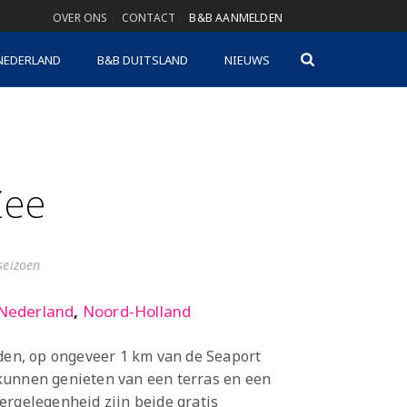
OVER ONS
CONTACT
B&B AANMELDEN
NEDERLAND
B&B DUITSLAND
NIEUWS
Zee
gseizoen
Nederland
,
Noord-Holland
iden, op ongeveer 1 km van de Seaport
kunnen genieten van een terras en een
ergelegenheid zijn beide gratis