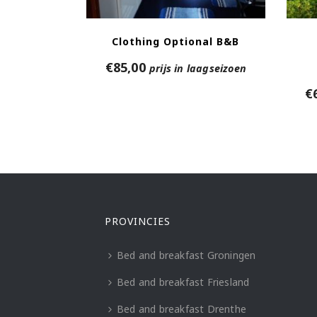
Clothing Optional B&B
€
85,00
prijs in laagseizoen
€
PROVINCIES
Bed and breakfast Groningen
Bed and breakfast Friesland
Bed and breakfast Drenthe