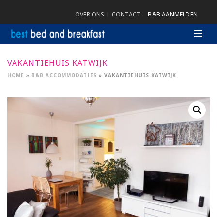
OVER ONS
CONTACT
B&B AANMELDEN
VAKANTIEHUIS KATWIJK
HOME
»
B&B ACCOMMODATIES
»
VAKANTIEHUIS KATWIJK