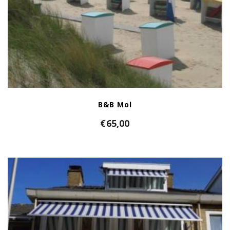
B&B Mol
€
65,00