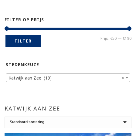
FILTER OP PRIJS
Mi
Ma
Prijs:
€50
—
€180
FILTER
pr
pr
STEDENKEUZE
Katwijk aan Zee (19)
×
KATWIJK AAN ZEE