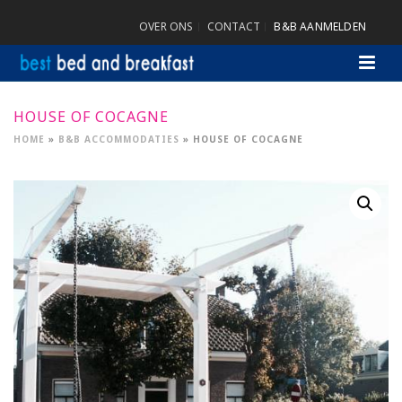
OVER ONS
CONTACT
B&B AANMELDEN
HOUSE OF COCAGNE
HOME
»
B&B ACCOMMODATIES
»
HOUSE OF COCAGNE