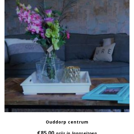
Ouddorp centrum
€
85,00
prijs in laagseizoen