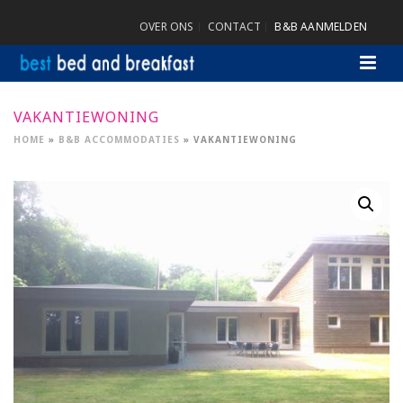
OVER ONS
CONTACT
B&B AANMELDEN
VAKANTIEWONING
HOME
»
B&B ACCOMMODATIES
»
VAKANTIEWONING