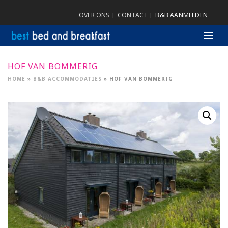
OVER ONS
CONTACT
B&B AANMELDEN
HOF VAN BOMMERIG
HOME
»
B&B ACCOMMODATIES
»
HOF VAN BOMMERIG