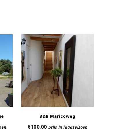
ge
B&B Maricoweg
€
100,00
zoen
prijs in laagseizoen