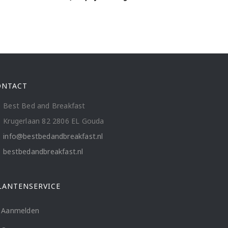
ONTACT
Best Bed and Breakfast
Krugerlaan 82 2806 EL Gouda
info@bestbedandbreakfast.nl
bestbedandbreakfast.nl
LANTENSERVICE
Aanmelden