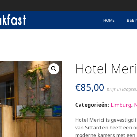
HOME
B&B 
Hotel Meri
€
85,00
prijs in laagse
Categorieën:
Limburg
,
N
Hotel Merici is gevestigd 
van Sittard en heeft een 
moderne kamers met een l