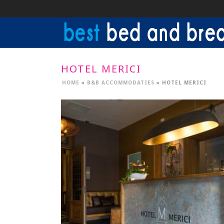
HOTEL MERICI
HOME
»
B&B ACCOMMODATIES
»
HOTEL MERICI