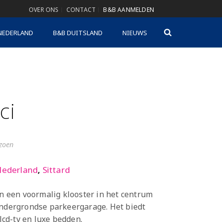
OVER ONS
CONTACT
B&B AANMELDEN
NEDERLAND
B&B DUITSLAND
NIEUWS
ci
izoen
ederland
,
Sittard
in een voormalig klooster in het centrum
ondergrondse parkeergarage. Het biedt
cd-tv en luxe bedden.