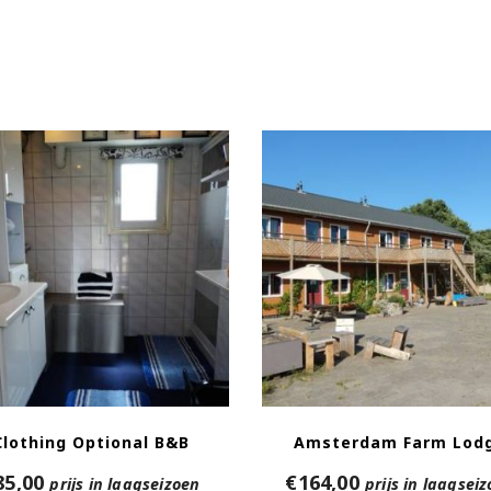
Clothing Optional B&B
Amsterdam Farm Lod
85,00
€
164,00
prijs in laagseizoen
prijs in laagsei