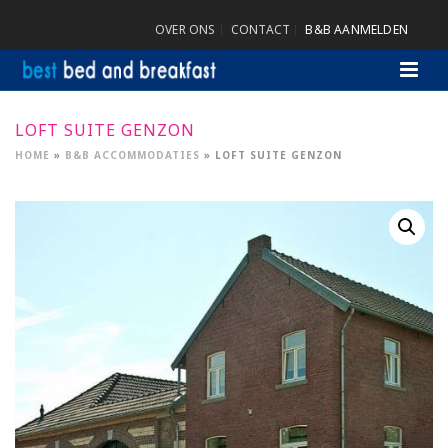
OVER ONS
CONTACT
B&B AANMELDEN
LOFT SUITE GENZON
HOME
»
B&B ACCOMMODATIES
»
LOFT SUITE GENZON