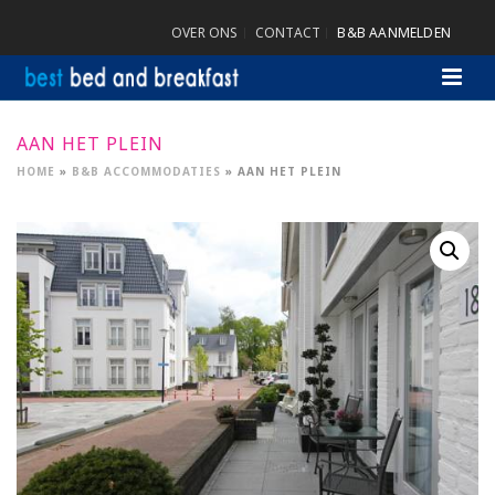
OVER ONS
CONTACT
B&B AANMELDEN
AAN HET PLEIN
HOME
»
B&B ACCOMMODATIES
»
AAN HET PLEIN