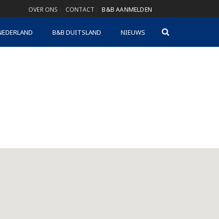
OVER ONS
CONTACT
B&B AANMELDEN
NEDERLAND
B&B DUITSLAND
NIEUWS