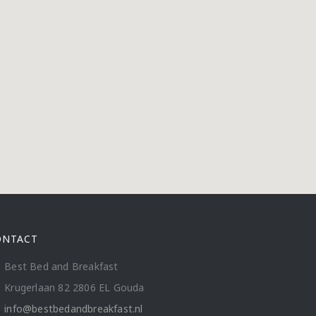
ONTACT
Best Bed and Breakfast
Krugerlaan 82 2806 EL Gouda
info@bestbedandbreakfast.nl