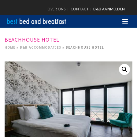
OVER ONS
CONTACT
B&B AANMELDEN
BEACHHOUSE HOTEL
HOME
»
B&B ACCOMMODATIES
»
BEACHHOUSE HOTEL